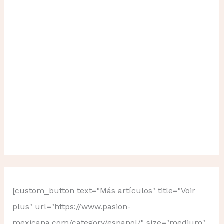
[custom_button text="Más artículos" title="Voir
plus" url="https://www.pasion-
mexicana.com/category/espanol/" size="medium"