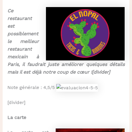
Ce
restaurant
est
possiblement
le meilleur
restaurant
mexicain à
Paris, il faudrait juste améliorer quelques détails
mais il est déjà notre coup de cœur ![divider]
Note générale : 4,5/5
[divider]
La carte