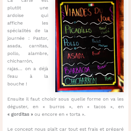
La carte est
plutôt une
ardoise qui
affiche les
spécialités de la
journée : Pastor,
asada, carnitas,
pollo, alambre,
chicharrón,
rajas… on a déjà
l’eau à la
bouche !
Ensuite il faut choisir sous quelle forme on va les
déguster, en « burros », en « tacos », en
« gorditas »
ou encore en « torta ».
Le concept nous plaît car tout est frais et préparé