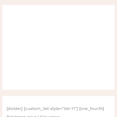
e
r
c
h
e
r
:
[divider] [custom_list style="list-11"] [one_fourth]
Rejoignez-nous/ Síguenos: