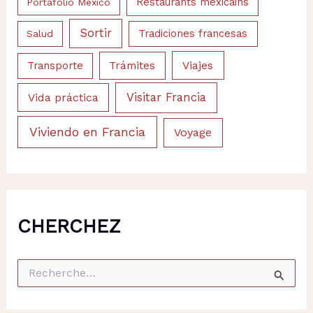
Portafolio Mexico
Restaurants mexicains
Sortir
Salud
Tradiciones francesas
Viajes
Trámites
Transporte
Visitar Francia
Vida práctica
Viviendo en Francia
Voyage
CHERCHEZ
R
e
c
h