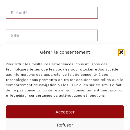
E-
mail*
Site
Gérer le consentement
Pour offrir les meilleures expériences, nous utilisons des
technologies telles que les cookies pour stocker et/ou accéder
aux informations des appareils. Le fait de consentir à ces
Ce site utilise Akismet pour réduire les indésirables.
technologies nous permettra de traiter des données telles que le
En savoir plus sur la façon dont les données de vos
comportement de navigation ou les ID uniques sur ce site. Le fait
de ne pas consentir ou de retirer son consentement peut avoir un
commentaires sont traitées
.
effet négatif sur certaines caractéristiques et fonctions.
Accepter
Copyright © 2026 pasion-Mexicana | Propulsé par
Thème
Refuser