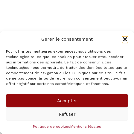
Gérer le consentement
Accueil
Répondre À L’annonce/ Responder Al Anuncio
Pour offrir les meilleures expériences, nous utilisons des
Répondre à l’annonce/
technologies telles que les cookies pour stocker et/ou accéder
aux informations des appareils. Le fait de consentir à ces
Responder al anuncio
technologies nous permettra de traiter des données telles que le
comportement de navigation ou les ID uniques sur ce site. Le fait
de ne pas consentir ou de retirer son consentement peut avoir un
effet négatif sur certaines caractéristiques et fonctions.
[AWPCPREPLYTOAD]
Copyright © 2026 pasion-Mexicana | Propulsé par
Thème
Accepter
WordPress Astra
Refuser
Politique de cookies
Mentions légales