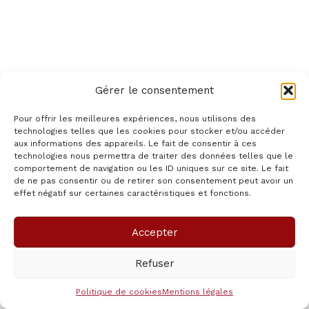
Gérer le consentement
Accueil
Parcourir Les Catégories/ Recorrer Las Categorias
Pour offrir les meilleures expériences, nous utilisons des
Parcourir les catégories/
technologies telles que les cookies pour stocker et/ou accéder
aux informations des appareils. Le fait de consentir à ces
Recorrer las categorias
technologies nous permettra de traiter des données telles que le
comportement de navigation ou les ID uniques sur ce site. Le fait
de ne pas consentir ou de retirer son consentement peut avoir un
effet négatif sur certaines caractéristiques et fonctions.
[AWPCPBROWSECATS]
Copyright © 2026 pasion-Mexicana | Propulsé par
Thème
Accepter
WordPress Astra
Refuser
Politique de cookies
Mentions légales