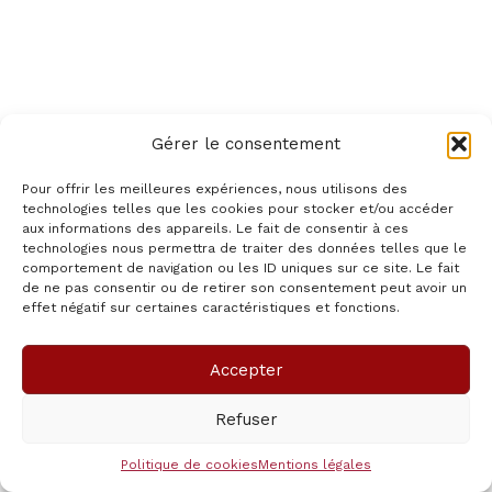
Gérer le consentement
Accueil
Annuler Le Paiement/ Cancelar El Pago
Pour offrir les meilleures expériences, nous utilisons des
Annuler le paiement/
technologies telles que les cookies pour stocker et/ou accéder
aux informations des appareils. Le fait de consentir à ces
Cancelar el pago
technologies nous permettra de traiter des données telles que le
comportement de navigation ou les ID uniques sur ce site. Le fait
de ne pas consentir ou de retirer son consentement peut avoir un
effet négatif sur certaines caractéristiques et fonctions.
[AWPCPCANCELPAYMENT]
Copyright © 2026 pasion-Mexicana | Propulsé par
Thème
Accepter
WordPress Astra
Refuser
Politique de cookies
Mentions légales