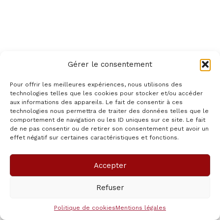
Gérer le consentement
Accueil
Voir La Page De L’annonce/ Ver El Anuncio
Pour offrir les meilleures expériences, nous utilisons des
Voir la page de l’annonce/
technologies telles que les cookies pour stocker et/ou accéder
aux informations des appareils. Le fait de consentir à ces
Ver el anuncio
technologies nous permettra de traiter des données telles que le
comportement de navigation ou les ID uniques sur ce site. Le fait
de ne pas consentir ou de retirer son consentement peut avoir un
effet négatif sur certaines caractéristiques et fonctions.
[AWPCPSHOWAD]
Copyright © 2026 pasion-Mexicana | Propulsé par
Thème
Accepter
WordPress Astra
Refuser
Politique de cookies
Mentions légales