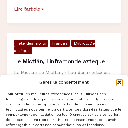
Le
Lire l’article »
Mictlán,
l’inframonde
aztèque
Fête des morts
Français
Mythologie
aztèque
Le Mictlán, l'inframonde aztèque
Le Mictlán Le Mictlán, « lieu des morts» est
l’inframonde aztèque, l’équivalent de l’enfer
Gérer le consentement
dans la religion catholique. Il se
Pour offrir les meilleures expériences, nous utilisons des
technologies telles que les cookies pour stocker et/ou accéder
Le
Lire l’article »
aux informations des appareils. Le fait de consentir à ces
Mictlán,
technologies nous permettra de traiter des données telles que le
comportement de navigation ou les ID uniques sur ce site. Le fait
l'inframonde
de ne pas consentir ou de retirer son consentement peut avoir un
aztèque
effet négatif sur certaines caractéristiques et fonctions.