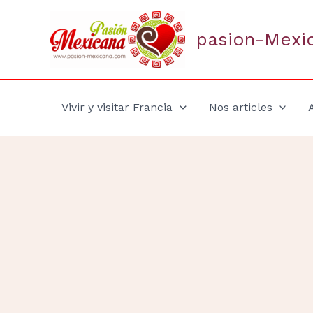
Aller
au
pasion-Mexi
contenu
Vivir y visitar Francia
Nos articles