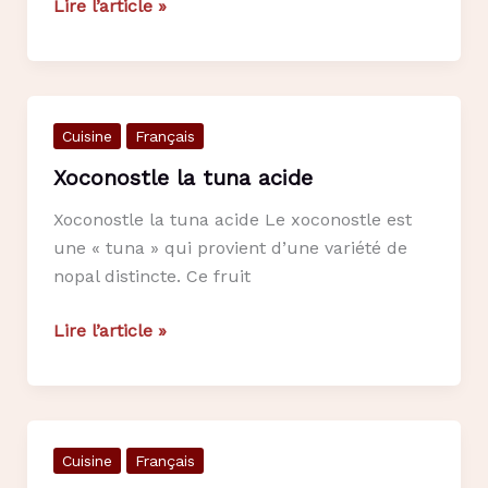
La
Lire l’article »
pitaya
mexicaine
Cuisine
Français
Xoconostle la tuna acide
Xoconostle la tuna acide Le xoconostle est
une « tuna » qui provient d’une variété de
nopal distincte. Ce fruit
Xoconostle
Lire l’article »
la
tuna
acide
Cuisine
Français