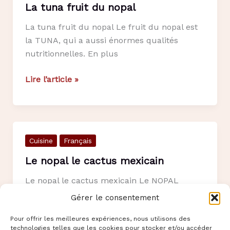
La tuna fruit du nopal
La tuna fruit du nopal Le fruit du nopal est
la TUNA, qui a aussi énormes qualités
nutritionnelles. En plus
La
Lire l’article »
tuna
fruit
du
nopal
Cuisine
Français
Le nopal le cactus mexicain
Le nopal le cactus mexicain Le NOPAL
connu en France comme « figuier de
Gérer le consentement
Barbarie » est en effet une
Pour offrir les meilleures expériences, nous utilisons des
technologies telles que les cookies pour stocker et/ou accéder