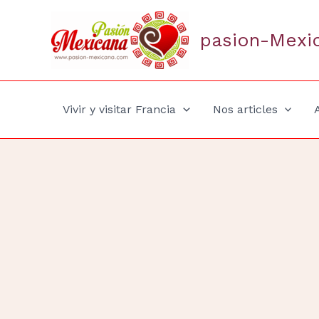
Aller
au
pasion-Mexi
contenu
Vivir y visitar Francia
Nos articles