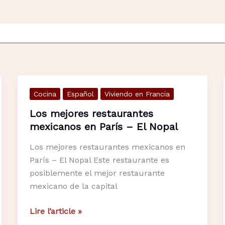
Cocina
Español
Viviendo en Francia
Los mejores restaurantes
mexicanos en París – El Nopal
Los mejores restaurantes mexicanos en
París – El Nopal Este restaurante es
posiblemente el mejor restaurante
mexicano de la capital
Los
Lire l’article »
mejores