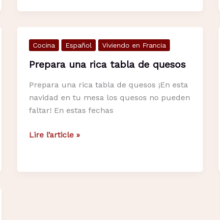
restaurantes
mexicanos
en
Cocina
Español
Viviendo en Francia
París
–
Prepara una rica tabla de quesos
El
Prepara una rica tabla de quesos ¡En esta
Nopal
navidad en tu mesa los quesos no pueden
faltar! En estas fechas
Prepara
Lire l’article »
una
rica
tabla
de
quesos