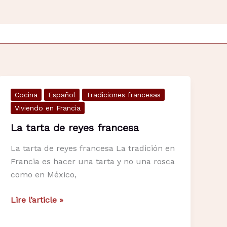
Cocina
Español
Tradiciones francesas
Viviendo en Francia
La tarta de reyes francesa
La tarta de reyes francesa La tradición en
Francia es hacer una tarta y no una rosca
como en México,
La
Lire l’article »
tarta
de