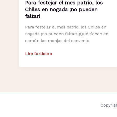
Para festejar el mes patrio, los
Chiles en nogada ¡no pueden
faltar!
Para festejar el mes patrio, los Chiles en
nogada ¡no pueden faltar! ¿Qué tienen en
común las monjas del convento
Para
Lire l’article »
festejar
el
mes
patrio,
los
Chiles
en
Copyrig
nogada
¡no