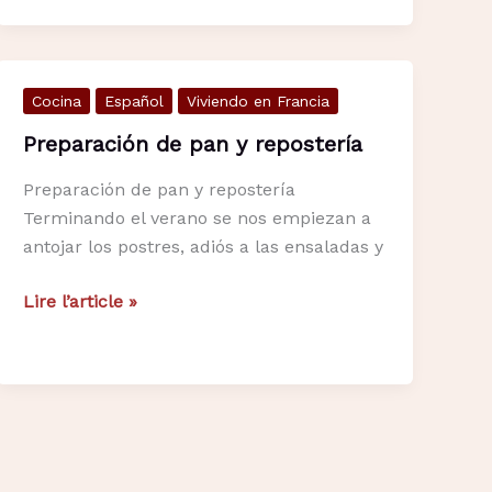
reyes
francesa
Cocina
Español
Viviendo en Francia
Preparación de pan y repostería
Preparación de pan y repostería
Terminando el verano se nos empiezan a
antojar los postres, adiós a las ensaladas y
Preparación
Lire l’article »
de
pan
y
repostería