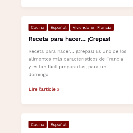
mexicanos
en
París
Cocina
Español
Viviendo en Francia
–
El
Receta para hacer… ¡Crepas!
Itacate
Receta para hacer… ¡Crepas! Es uno de los
alimentos más característicos de Francia
y es tan fácil prepararlas, para un
domingo
Receta
Lire l’article »
para
hacer…
¡Crepas!
Cocina
Español