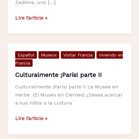
Zadkine, uno […]
Casa-
Lire l’article »
Estudio
Zadkine-
Culturalmente
¡París!
Español
Museos
Visitar Francia
Viviendo en
Francia
Culturalmente ¡París! parte II
Culturalmente ¡París! parte II Le Musée en
Herbe (El Museo en Ciernes) ¿Desea acercar
a sus niños a la cultura
Culturalmente
Lire l’article »
¡París!
parte