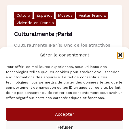
II
Cultura
Español
Museos
Visitar Francia
Viviendo en Francia
Culturalmente ¡París!
Culturalmente ¡París! Uno de los atractivos
de París es su vibrante vida cultural. Una
Gérer le consentement
visita de París no estaría completa
Pour offrir les meilleures expériences, nous utilisons des
technologies telles que les cookies pour stocker et/ou accéder
Culturalmente
Lire l’article »
aux informations des appareils. Le fait de consentir à ces
¡París!
technologies nous permettra de traiter des données telles que le
comportement de navigation ou les ID uniques sur ce site. Le fait
de ne pas consentir ou de retirer son consentement peut avoir un
effet négatif sur certaines caractéristiques et fonctions.
Accepter
Copyright © 2026 pasion-Mexicana | Propulsé par
Thème
Refuser