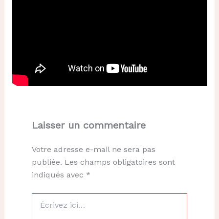
Laisser un commentaire
Votre adresse e-mail ne sera pas
publiée.
Les champs obligatoires sont
indiqués avec
*
Écrivez
ici…