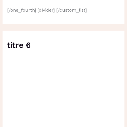
[/one_fourth] [divider] [/custom_list]
titre 6