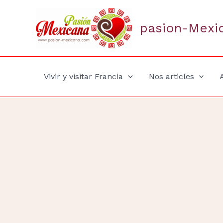
Aller
au
pasion-Mexi
contenu
Vivir y visitar Francia
Nos articles