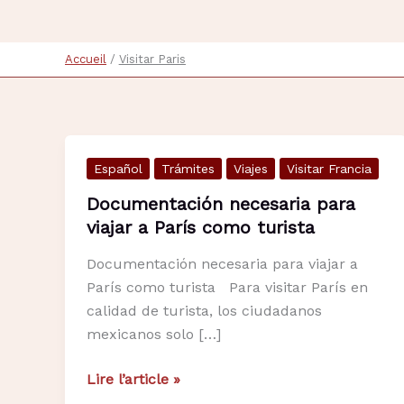
Accueil
Visitar Paris
Español
Trámites
Viajes
Visitar Francia
Documentación necesaria para
viajar a París como turista
Documentación necesaria para viajar a
París como turista Para visitar París en
calidad de turista, los ciudadanos
mexicanos solo […]
Documentación
Lire l’article »
necesaria