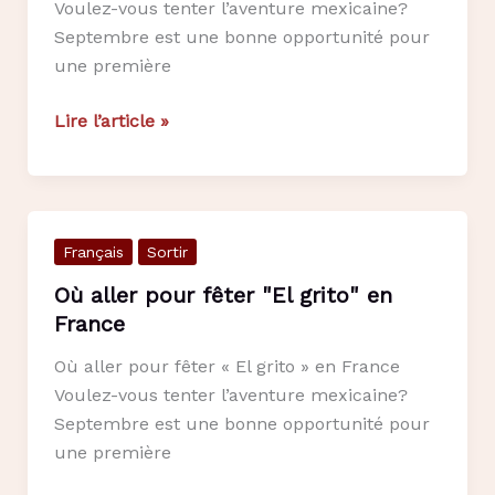
Voulez-vous tenter l’aventure mexicaine?
Septembre est une bonne opportunité pour
une première
Où
Lire l’article »
aller
pour
fêter
« El
Français
Sortir
grito »
en
Où aller pour fêter "El grito" en
France
France
Où aller pour fêter « El grito » en France
Voulez-vous tenter l’aventure mexicaine?
Septembre est une bonne opportunité pour
une première