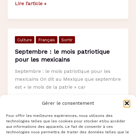
Où
Lire l’article »
aller
pour
fêter
"El
Culture
Français
Sortir
grito"
en
Septembre : le mois patriotique
France
pour les mexicains
Septembre : le mois patriotique pour les
mexicains On dit au Mexique que septembre
est « le mois de la patrie » car
Septembre
Lire l’article »
Gérer le consentement
:
Pour offrir les meilleures expériences, nous utilisons des
le
technologies telles que les cookies pour stocker et/ou accéder
mois
aux informations des appareils. Le fait de consentir à ces
technologies nous permettra de traiter des données telles que le
patriotique