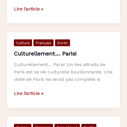
Programme
Lire l’article »
de
la
fête
des
Culture
Français
Sortir
morts
2013
Culturellement… Paris!
Culturellement… Paris! Un des attraits de
Paris est sa vie culturelle bouillonnante. Une
visite de Paris ne serait pas complète si
Culturellement…
Lire l’article »
Paris!