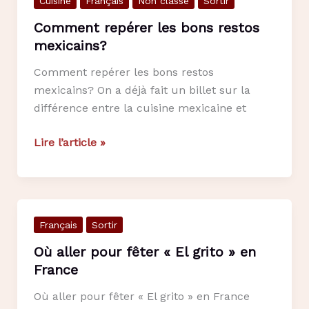
Cuisine
Français
Non classé
Sortir
Comment repérer les bons restos
mexicains?
Comment repérer les bons restos
mexicains? On a déjà fait un billet sur la
différence entre la cuisine mexicaine et
Comment
Lire l’article »
repérer
les
bons
restos
Français
Sortir
mexicains?
Où aller pour fêter « El grito » en
France
Où aller pour fêter « El grito » en France