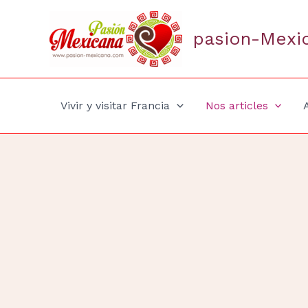
Aller
au
pasion-Mexi
contenu
Vivir y visitar Francia
Nos articles