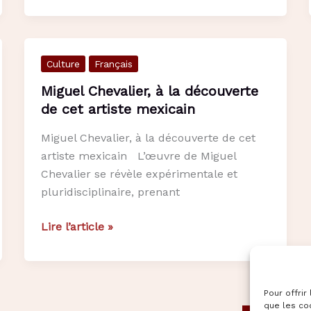
pour
fêter
« El
Culture
Français
grito »
en
Miguel Chevalier, à la découverte
France
de cet artiste mexicain
Miguel Chevalier, à la découverte de cet
artiste mexicain L’œuvre de Miguel
Chevalier se révèle expérimentale et
pluridisciplinaire, prenant
Miguel
Lire l’article »
Chevalier,
à
la
Pour offrir
découverte
que les co