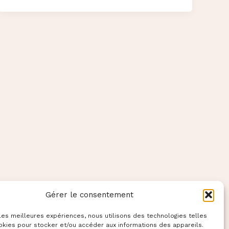
pour
fêter
"El
grito"
en
France
Gérer le consentement
 les meilleures expériences, nous utilisons des technologies telles
okies pour stocker et/ou accéder aux informations des appareils.