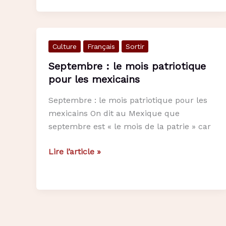
la
cuisine
mexicaine…
Culture
Français
Sortir
les
bases
Septembre : le mois patriotique
avant
pour les mexicains
de
Septembre : le mois patriotique pour les
passer
mexicains On dit au Mexique que
à
septembre est « le mois de la patrie » car
table
Septembre
Lire l’article »
:
le
mois
patriotique
pour